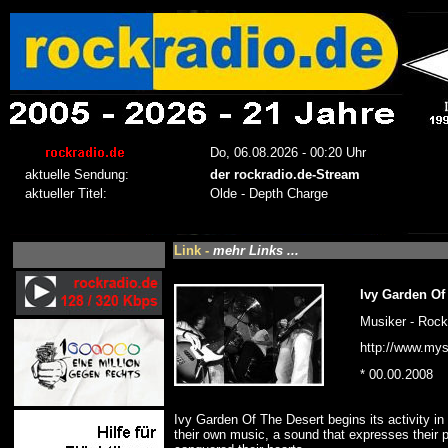
Link -
mehr Links ...
Ivy Garden Of
Musiker - Rock
http://www.my
* 00.00.2008
Ivy Garden Of The Desert begins its activity i
their own music, a sound that expresses their p