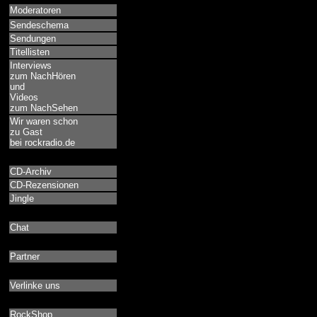
Moderatoren
Sendeschema
Sendungen
Titellisten
Interviews
zum NachHören
und
Videos
zum NachSehen
Wir waren schon
zu Gast
bei rockradio.de
CD-Archiv
CD-Rezensionen
Jingle
Chat
Partner
Verlinke uns
RockShop