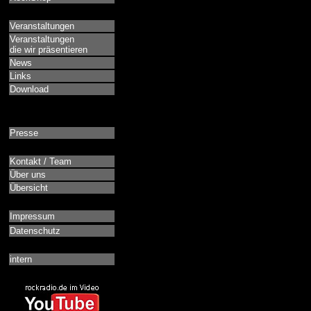
Veranstaltungen
Veranstaltungen
die wir präsentieren
News
Links
Download
Presse
Kontakt / Team
Über uns
Übersicht
Impressum
Datenschutz
intern