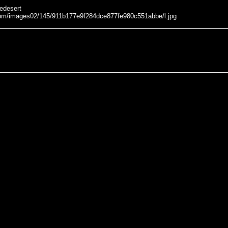
edesert
com/images02/145/911b177e9f284dce877fe980c551abbe/l.jpg