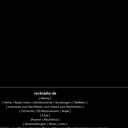
rockradio.de
[
History
]
[
Home
|
Radio hören
|
Sendeschema
|
Sendungen
|
Titellisten
]
[
Interviews zum NachHören und Videos zum NachSehen
]
[
CD-Archiv
|
CD-Rezensionen
|
Jingle
]
[
Chat
]
[
Partner
|
RockShop
]
[
Veranstaltungen
|
News
|
Links
]