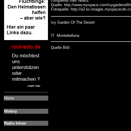
conquered their hearts.
Quelle: http://www.myspace.com/ivygardenofth
Fotoquelle: http://a3.ec-images.myspacecdn.
Ivy Garden Of The Desert
IT Montebelluna
Quelle Bild :
Home
History
Radio hören