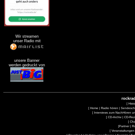
Wir streamen
unser Radio mit
unsere Banner
werden gedruckt von
rockrad
[
Hist
[
Home
|
Radio hören
|
Sendesc
[
Interviews zum NachHören 
[
CD-Archiv
|
CD-Rez
[
Cha
[
Partner
|
R
[
Veranstaltungen