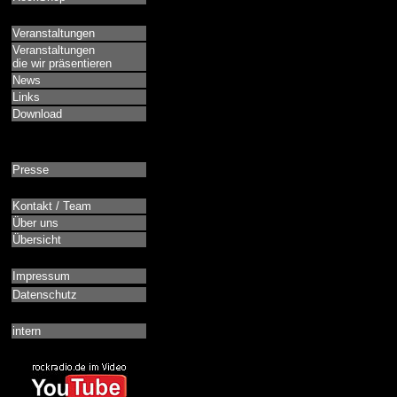
Veranstaltungen
Veranstaltungen
die wir präsentieren
News
Links
Download
Presse
Kontakt / Team
Über uns
Übersicht
Impressum
Datenschutz
intern