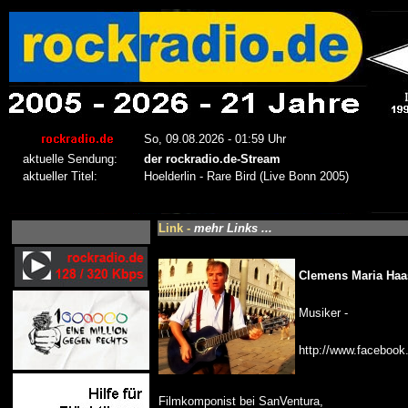
Link -
mehr Links ...
Clemens Maria Haa
Musiker -
http://www.faceboo
Filmkomponist bei SanVentura,