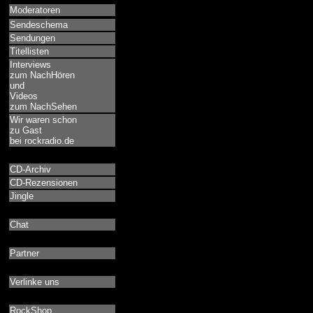
Moderatoren
Sendeschema
Sendungen
Titellisten
Interviews
zum NachHören
und
Videos
zum NachSehen
Wir waren schon
zu Gast
bei rockradio.de
CD-Archiv
CD-Rezensionen
Jingle
Chat
Partner
Verlinke uns
RockShop