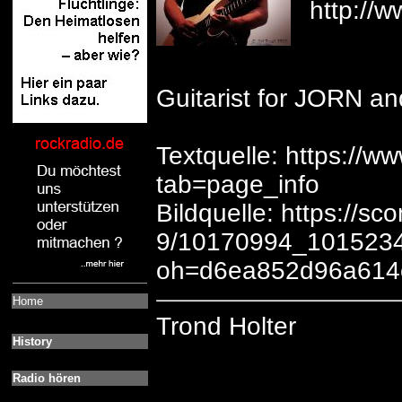
http://
Guitarist for JORN a
Textquelle: https://w
tab=page_info
Bildquelle: https://sc
9/10170994_101523
oh=d6ea852d96a614
Home
Trond Holter
History
Radio hören