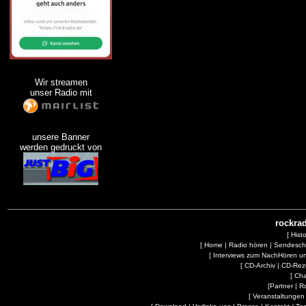
Wir streamen
unser Radio mit
unsere Banner
werden gedruckt von
rockrad
[
Hist
[
Home
|
Radio hören
|
Sendesc
[
Interviews zum NachHören 
[
CD-Archiv
|
CD-Rez
[
Cha
[
Partner
|
R
[
Veranstaltungen