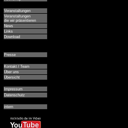
Veranstaltungen
Veranstaltungen
die wir präsentieren
News
Links
Download
Presse
Kontakt / Team
Über uns
Übersicht
Impressum
Datenschutz
intern