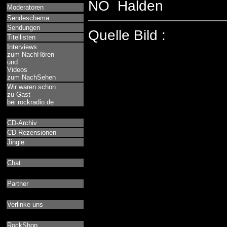
NO Halden
Moderatoren
Sendeschema
Sendungen
Quelle Bild :
Titellisten
Interviews
zum NachHören
und
Videos
zum NachSehen
Wir waren schon
zu Gast
bei rockradio.de
CD-Archiv
CD-Rezensionen
Jingle
Chat
Partner
Verlinke uns
RockShop